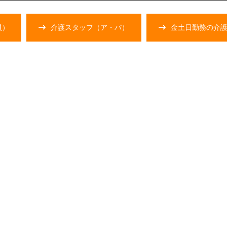
員）
介護スタッフ（ア・パ）
金土日勤務の介